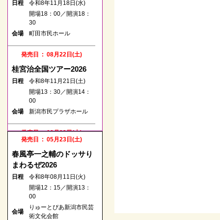
日程
令和8年11月18日(水)
開場18：00／開演18：
30
会場
町田市民ホール
発売日 : 08月22日(土)
桂宮治全国ツアー2026
日程
令和8年11月21日(土)
開場13：30／開演14：
00
会場
新潟市民プラザホール
発売日 : 08月22日(土)
発売日 : 05月23日(土)
春風亭一之輔のドッサり
春風亭一之輔のドッサり
まわるぜ2026
まわるぜ2026
日程
令和8年10月04日(日)
日程
令和8年08月11日(火)
開場14：00／開演14：
開場12：15／開演13：
30
00
会場
浦添市てだこホール
りゅーとぴあ新潟市民芸
会場
術文化会館