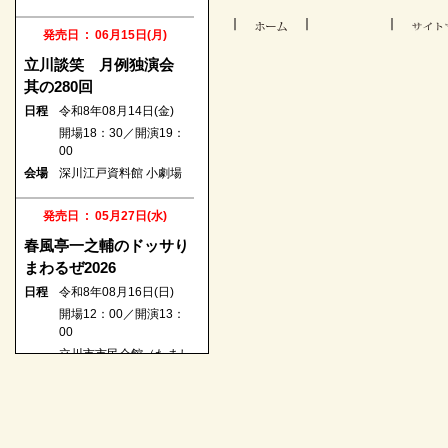
発売日 : 08月24日(月)
第一回 五圓會
発売日 : 06月15日(月)
日程
令和8年12月22日(火)
立川談笑 月例独演会
開場18：00／開演18：
其の280回
30
日程
令和8年08月14日(金)
日本橋劇場（中央区立日
会場
開場18：30／開演19：
本橋公会堂）
00
会場
深川江戸資料館 小劇場
発売日 : 08月26日(水)
こみち噺 饗宴 四人の
発売日 : 05月27日(水)
シェフ Vol.2
春風亭一之輔のドッサり
日程
令和8年12月09日(水)
まわるぜ2026
開場18：00／開演18：
日程
令和8年08月16日(日)
30
開場12：00／開演13：
会場
なかのZERO 小ホール
00
立川市市民会館（たまし
発売日 : 08月28日(金)
会場
んRISURUホール）
柳家三三 独演会
日程
発売日 : 05月11日(月)
令和8年12月15日(火)
開場18：00／開演18：
柳家喬太郎・柳家三三