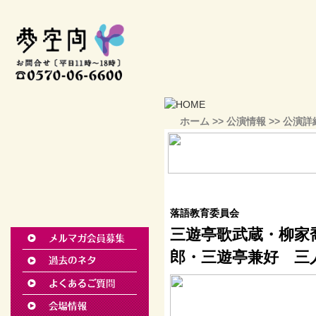
ホーム
>>
公演情報
>> 公演詳
落語教育委員会
三遊亭歌武蔵・柳家
郎・三遊亭兼好 三