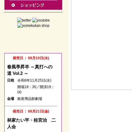
発売日 : 08月19日(水)
春風亭昇羊 ～真打への
道 Vol.2 ～
日程
令和8年11月25日(水)
開場18：30／開演19：
00
会場
銀座博品館劇場
発売日 : 08月21日(金)
林家たい平・桂宮治 二
人会