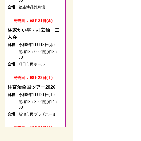
00
00
会場
銀座博品館劇場
りゅーとぴあ新潟市民芸
会場
術文化会館
発売日 : 08月21日(金)
発売日 : 06月15日(月)
林家たい平・桂宮治 二
立川談笑 月例独演会
人会
其の280回
日程
令和8年11月18日(水)
日程
令和8年08月14日(金)
開場18：00／開演18：
30
開場18：30／開演19：
00
会場
町田市民ホール
会場
深川江戸資料館 小劇場
発売日 : 08月22日(土)
発売日 : 05月27日(水)
桂宮治全国ツアー2026
春風亭一之輔のドッサり
日程
令和8年11月21日(土)
まわるぜ2026
開場13：30／開演14：
00
日程
令和8年08月16日(日)
会場
新潟市民プラザホール
開場12：00／開演13：
00
立川市市民会館（たまし
発売日 : 08月22日(土)
会場
んRISURUホール）
春風亭一之輔のドッサり