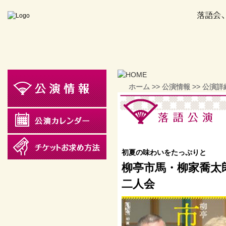
ホーム
>>
公演情報
>> 公演詳
初夏の味わいをたっぷりと
柳亭市馬・柳家喬
二人会