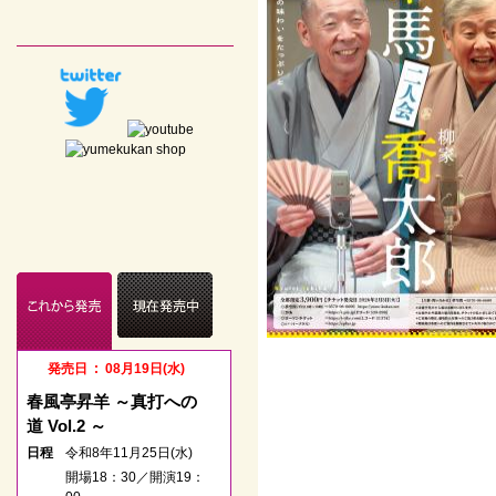
発売日 : 08月19日(水)
発売日 : 05月23日(土)
春風亭昇羊 ～真打への
春風亭一之輔のドッサり
道 Vol.2 ～
まわるぜ2026
日程
令和8年11月25日(水)
日程
令和8年08月11日(火)
開場18：30／開演19：
開場12：15／開演13：