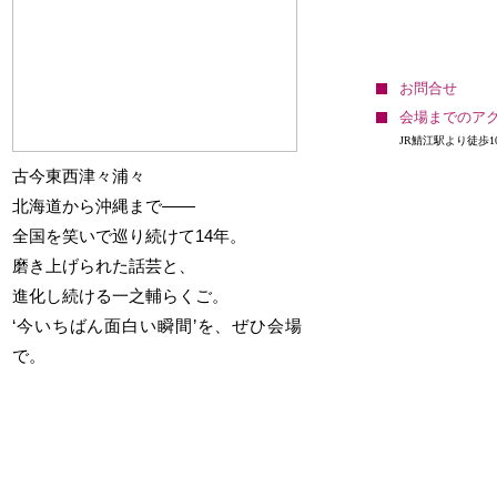
場
ール
13：00
発売日 : 09月10日(木)
会
春風亭昇太・柳家三三
松戸市民会館
場
with タブレット純
お問合せ
発売日 : 05月16日(土)
日
令和9年01月06日
会場までのア
三遊亭歌武蔵・柳家喬
程
(水)
JR鯖江駅より徒歩1
太郎・三遊亭兼好
開場12：30／開演
古今東西津々浦々
日
令和8年08月18日
13：00
程
(火)
北海道から沖縄まで――
会
なかのZERO 大ホ
開場12：30／開演
場
ール
全国を笑いで巡り続けて14年。
13：00
発売日 : 09月10日(木)
磨き上げられた話芸と、
会
春風亭一之輔・春風亭
横浜にぎわい座
進化し続ける一之輔らくご。
場
一蔵・春風亭一花 兄
‘今いちばん面白い瞬間’を、ぜひ会場
発売日 : 05月16日(土)
弟会
で。
三遊亭歌武蔵・柳家喬
日
令和9年01月06日
太郎・三遊亭兼好
程
(水)
日
令和8年08月18日
開場18：00／開演
程
(火)
18：30
開場18：00／開演
会
なかのZERO 大ホ
18：30
場
ール