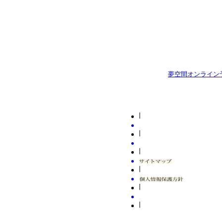
会
発売日 : 09月12日(土)
横浜にぎわい座
場
春風亭一之輔のドッサ
発売日 : 05月29日(金)
りまわるぜ2026
五代目圓楽 一門会
日
令和8年11月19日
日
令和8年08月20日
程
(木)
程
(木)
開場18：00／開演
開場12：30／開演
夢空間オンライン
18：30
13：00
会
浜松市福祉交流セ
会
場
ンター
有楽町朝日ホール
場
発売日 : 09月28日(月)
発売日 : 05月29日(金)
春風亭一之輔のドッサ
五代目圓楽 一門会
りまわるぜ2026
FINAL
日
令和8年08月20日
日
令和8年11月28日
程
(木)
程
(土)
開場17：30／開演
開場17：00／開演
18：00
18：00
会
有楽町朝日ホール
会
場
よみうりホール
場
発売日 : 05月29日(金)
発売日 : 10月09日(金)