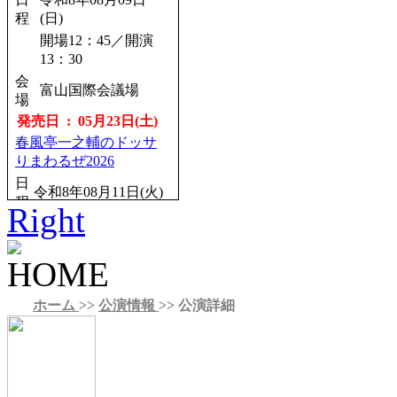
日
令和8年11月21日
程
(日)
程
(土)
開場12：45／開演
開場13：30／開演
13：30
14：00
会
会
新潟市民プラザホ
富山国際会議場
場
場
ール
発売日 : 05月23日(土)
発売日 : 08月22日(土)
春風亭一之輔のドッサ
春風亭一之輔のドッサ
りまわるぜ2026
りまわるぜ2026
日
日
令和8年10月04日
令和8年08月11日(火)
程
程
(日)
Right
開場12：15／開演
開場14：00／開演
13：00
14：30
会
りゅーとぴあ新潟市
会
浦添市てだこホー
場
民芸術文化会館
場
ル
発売日 : 06月15日(月)
ホーム
>>
公演情報
>> 公演詳細
発売日 : 08月24日(月)
立川談笑 月例独演
第一回 五圓會
会 其の280回
日
令和8年12月22日(火)
日
令和8年08月14日
程
程
(金)
開場18：00／開演