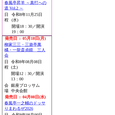
春風亭昇羊 ～真打への
道 Vol.2 ～
日
令和8年11月25日
程
(水)
開場18：30／開演
19：00
会
発売日 : 05月18日(月)
銀座博品館劇場
場
柳家三三・三遊亭萬
発売日 : 08月21日(金)
橘・一龍斎貞鏡 三人
会
林家たい平・桂宮治
二人会
日
令和8年08月08日
程
(土)
日
令和8年11月18日
程
(水)
開場12：30／開演
13：00
開場18：00／開演
18：30
会
銀座ブロッサム
場
中央会館
会
町田市民ホール
場
発売日 : 04月08日(水)
発売日 : 08月22日(土)
春風亭一之輔のドッサ
りまわるぜ2026
桂宮治全国ツアー2026
日
令和8年08月09日