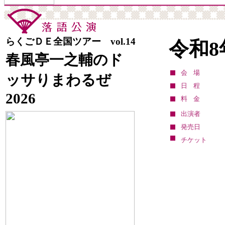
開場18：30／開演
18：30
19：00
会
日本橋劇場（中央区
会
深川江戸資料館 小
場
立日本橋公会堂）
場
劇場
らくごＤＥ全国ツアー vol.14
発売日 : 08月26日(水)
令和8
発売日 : 05月27日(水)
こみち噺 饗宴 四人の
春風亭一之輔のド
春風亭一之輔のドッサ
シェフ Vol.2
会場
りまわるぜ2026
ッサりまわるぜ
日
令和8年12月09日
日程
日
程
(水)
令和8年08月16日(日)
2026
程
料金
開場18：00／開演
開場12：00／開演
18：30
出演者
13：00
会
なかのZERO 小ホ
発売日
立川市市民会館（た
場
ール
会
チケット
ましんRISURUホー
発売日 : 08月28日(金)
場
ル）
柳家三三 独演会
発売日 : 05月11日(月)
日
令和8年12月15日
柳家喬太郎・柳家三
程
(火)
三 二人会
開場18：00／開演
日
令和8年08月16日
18：30
程
(日)
会
かめありリリオホ
開場12：30／開演