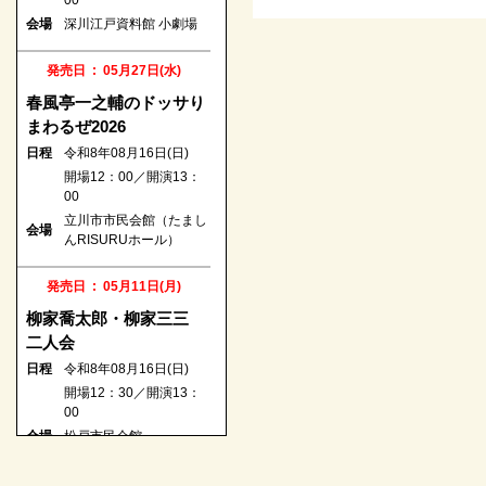
00
会場
浦添市てだこホール
会場
深川江戸資料館 小劇場
発売日 : 08月24日(月)
発売日 : 05月27日(水)
第一回 五圓會
春風亭一之輔のドッサり
日程
令和8年12月22日(火)
まわるぜ2026
開場18：00／開演18：
日程
令和8年08月16日(日)
30
開場12：00／開演13：
日本橋劇場（中央区立日
会場
00
本橋公会堂）
立川市市民会館（たまし
会場
んRISURUホール）
発売日 : 08月26日(水)
こみち噺 饗宴 四人の
発売日 : 05月11日(月)
シェフ Vol.2
柳家喬太郎・柳家三三
日程
令和8年12月09日(水)
二人会
開場18：00／開演18：
日程
令和8年08月16日(日)
30
開場12：30／開演13：
会場
なかのZERO 小ホール
00
会場
松戸市民会館
発売日 : 08月28日(金)
柳家三三 独演会
発売日 : 05月16日(土)