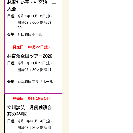
林家たい平・桂宮治 二
人会
日程
令和8年11月18日(水)
開場18：00／開演18：
30
会場
町田市民ホール
発売日 : 08月22日(土)
桂宮治全国ツアー2026
日程
令和8年11月21日(土)
開場13：30／開演14：
00
会場
新潟市民プラザホール
発売日 : 08月22日(土)
発売日 : 06月15日(月)
春風亭一之輔のドッサり
立川談笑 月例独演会
まわるぜ2026
其の280回
日程
令和8年10月04日(日)
日程
令和8年08月14日(金)
開場14：00／開演14：
開場18：30／開演19：
30