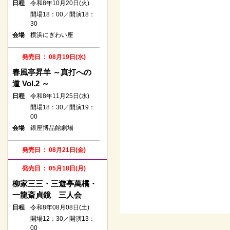
日程
令和8年10月20日(火)
開場18：00／開演18：
30
会場
横浜にぎわい座
発売日 : 08月19日(水)
春風亭昇羊 ～真打への
道 Vol.2 ～
日程
令和8年11月25日(水)
開場18：30／開演19：
00
会場
銀座博品館劇場
発売日 : 08月21日(金)
林家たい平・桂宮治 二
発売日 : 05月18日(月)
人会
柳家三三・三遊亭萬橘・
日程
令和8年11月18日(水)
一龍斎貞鏡 三人会
開場18：00／開演18：
日程
令和8年08月08日(土)
30
開場12：30／開演13：
会場
町田市民ホール
00