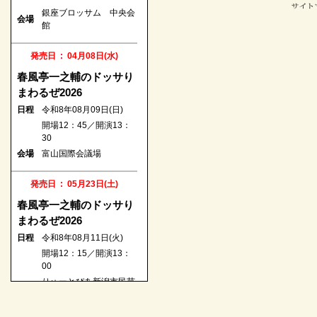
銀座ブロッサム 中央会
発売日 : 08月22日(土)
会場
館
桂宮治全国ツアー2026
日程
発売日 : 04月08日(水)
令和8年11月21日(土)
開場13：30／開演14：
春風亭一之輔のドッサり
00
まわるぜ2026
会場
新潟市民プラザホール
日程
令和8年08月09日(日)
開場12：45／開演13：
発売日 : 08月22日(土)
30
春風亭一之輔のドッサり
会場
富山国際会議場
まわるぜ2026
日程
発売日 : 05月23日(土)
令和8年10月04日(日)
開場14：00／開演14：
春風亭一之輔のドッサり
30
まわるぜ2026
会場
浦添市てだこホール
日程
令和8年08月11日(火)
開場12：15／開演13：
発売日 : 08月24日(月)
00
第一回 五圓會
りゅーとぴあ新潟市民芸
会場
術文化会館
日程
令和8年12月22日(火)
開場18：00／開演18：