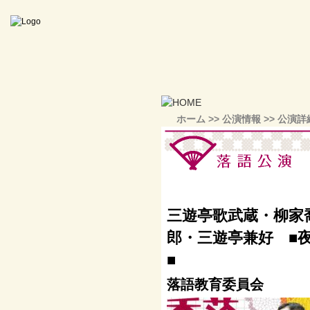
ホーム
>>
公演情報
>> 公演詳
三遊亭歌武蔵・柳家
郎・三遊亭兼好 ■
■
落語教育委員会