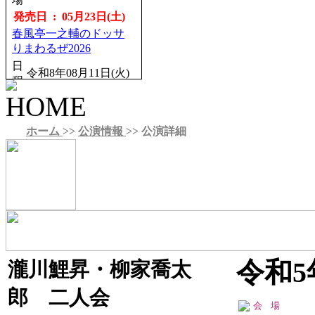
場
ール
発売日 : 05月23日(土)
発売日 : 08月22日(土)
春風亭一之輔のドッサ
春風亭一之輔のドッサ
りまわるぜ2026
りまわるぜ2026
日
日
令和8年10月04日
令和8年08月11日(火)
程
程
(日)
開場12：15／開演
開場14：00／開演
13：00
14：30
会
りゅーとぴあ新潟市
ホーム
>>
公演情報
>> 公演詳細
会
浦添市てだこホー
場
民芸術文化会館
場
ル
発売日 : 06月15日(月)
発売日 : 08月24日(月)
立川談笑 月例独演
第一回 五圓會
会 其の280回
日
令和8年12月22日(火)
日
令和8年08月14日
程
程
(金)
開場18：00／開演
開場18：30／開演
18：30
19：00
会
日本橋劇場（中央区
令和5
瀧川鯉昇・柳家喬太
会
深川江戸資料館 小
場
立日本橋公会堂）
場
劇場
郎 二人会
発売日 : 08月26日(水)
会場
発売日 : 05月27日(水)
こみち噺 饗宴 四人の