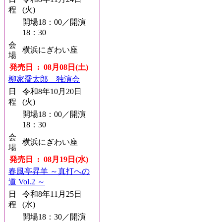
程
(火)
開場18：00／開演
18：30
会
横浜にぎわい座
場
発売日 : 08月08日(土)
柳家喬太郎 独演会
日
令和8年10月20日
程
(火)
開場18：00／開演
18：30
会
横浜にぎわい座
場
発売日 : 08月19日(水)
春風亭昇羊 ～真打への
道 Vol.2 ～
日
令和8年11月25日
程
(水)
開場18：30／開演