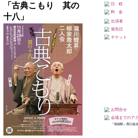
「古典こもり 其の
春風亭一之輔のドッサ
日程
シェフ Vol.2
りまわるぜ2026
料金
日
令和8年12月09日
十八」
日
程
(水)
令和8年08月16日(日)
出演者
程
開場18：00／開演
発売日
開場12：00／開演
18：30
チケット
13：00
会
なかのZERO 小ホ
立川市市民会館（た
場
ール
会
ましんRISURUホー
発売日 : 08月28日(金)
場
ル）
柳家三三 独演会
発売日 : 05月11日(月)
日
令和8年12月15日
柳家喬太郎・柳家三
程
(火)
三 二人会
開場18：00／開演
日
令和8年08月16日
18：30
程
(日)
会
かめありリリオホ
開場12：30／開演
場
ール
13：00
お問合せ
発売日 : 09月10日(木)
会
会場までのア
春風亭昇太・柳家三三
松戸市民会館
場
『池袋駅』西口徒歩
with タブレット純
発売日 : 05月16日(土)
日
令和9年01月06日