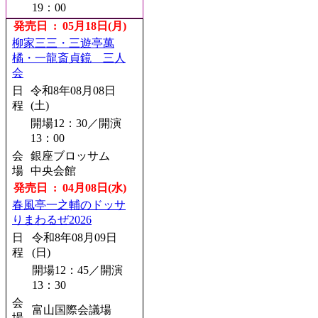
19：00
会
発売日 : 05月18日(月)
銀座博品館劇場
場
柳家三三・三遊亭萬
発売日 : 08月21日(金)
橘・一龍斎貞鏡 三人
会
林家たい平・桂宮治
二人会
日
令和8年08月08日
程
(土)
日
令和8年11月18日
程
(水)
開場12：30／開演
13：00
開場18：00／開演
18：30
会
銀座ブロッサム
場
中央会館
会
町田市民ホール
場
発売日 : 04月08日(水)
発売日 : 08月22日(土)
春風亭一之輔のドッサ
りまわるぜ2026
桂宮治全国ツアー2026
日
令和8年08月09日
日
令和8年11月21日
程
(日)
程
(土)
開場12：45／開演
開場13：30／開演
13：30
14：00
会
会
新潟市民プラザホ
富山国際会議場
場