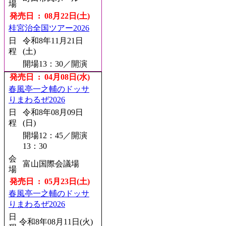
場
発売日 : 08月22日(土)
桂宮治全国ツアー2026
日
令和8年11月21日
程
(土)
開場13：30／開演
14：00
発売日 : 04月08日(水)
会
新潟市民プラザホ
春風亭一之輔のドッサ
場
ール
りまわるぜ2026
発売日 : 08月22日(土)
日
令和8年08月09日
春風亭一之輔のドッサ
程
(日)
りまわるぜ2026
開場12：45／開演
日
令和8年10月04日
13：30
程
(日)
会
富山国際会議場
開場14：00／開演
場
14：30
発売日 : 05月23日(土)
会
浦添市てだこホー
春風亭一之輔のドッサ
場
ル
りまわるぜ2026
発売日 : 08月24日(月)
日
令和8年08月11日(火)