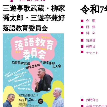
13：00
開場18：00／開演
令和7
三遊亭歌武蔵・柳家
18：30
立川市市民会館（た
会
ましんRISURUホー
会
かめありリリオホ
喬太郎・三遊亭兼好
場
ル）
場
ール
会場
発売日 : 05月11日(月)
発売日 : 09月10日(木)
落語教育委員会
日程
柳家喬太郎・柳家三
春風亭昇太・柳家三三
料金
三 二人会
with タブレット純
出演者
日
令和8年08月16日
日
令和9年01月06日
発売日
程
(日)
程
(水)
開場12：30／開演
チケット
開場12：30／開演
13：00
13：00
会
会
なかのZERO 大ホ
松戸市民会館
場
場
ール
発売日 : 05月16日(土)
発売日 : 09月10日(木)
三遊亭歌武蔵・柳家喬
春風亭一之輔・春風亭
太郎・三遊亭兼好
一蔵・春風亭一花 兄
弟会
日
令和8年08月18日
程
(火)
日
令和9年01月06日
お問合せ
程
(水)
開場12：30／開演
会場までのア