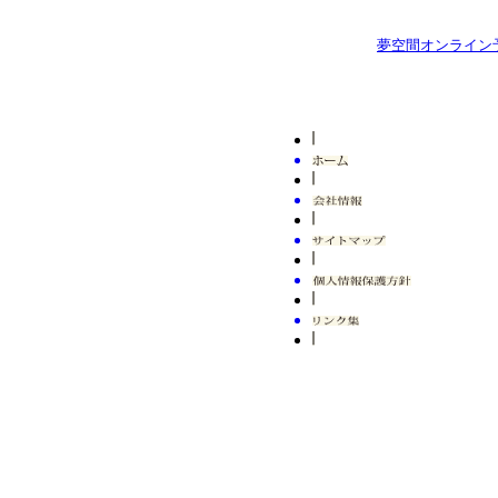
18：00
発売日 : 05月29日(金)
会
五代目圓楽 一門会
夢空間オンライン
よみうりホール
場
日
令和8年08月20日
発売日 : 10月09日(金)
程
(木)
春風亭小朝・柳亭市
開場17：30／開演
馬・柳家三三
18：00
日
会
令和9年01月23日(土)
有楽町朝日ホール
程
場
開場12：30／開演
発売日 : 05月29日(金)
13：00
五代目圓楽 一門会
立川市市民会館（た
会
日
令和8年08月21日
ましんRISURUホー
場
程
(金)
ル）
開場17：30／開演
発売日 : 10月15日(木)
18：00
柳亭市馬・桃月庵白
会
酒・柳家三三
有楽町朝日ホール
場
日
令和9年01月24日
発売日 : 05月23日(土)
程
(日)
柳亭小痴楽 全国ツア
開場12：30／開演
ー カチコミ’２６
13：00