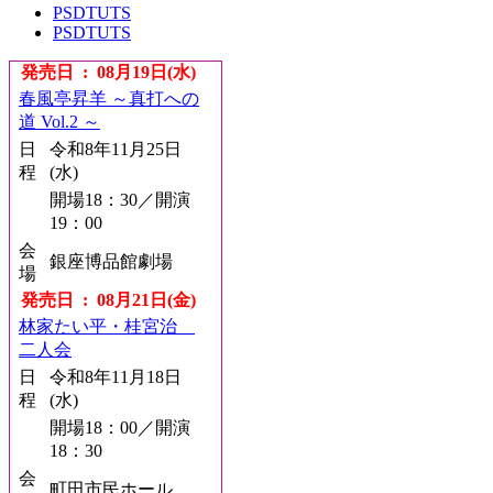
PSDTUTS
PSDTUTS
発売日 : 08月19日(水)
春風亭昇羊 ～真打への
道 Vol.2 ～
日
令和8年11月25日
程
(水)
開場18：30／開演
19：00
会
銀座博品館劇場
場
発売日 : 08月21日(金)
林家たい平・桂宮治
二人会
日
令和8年11月18日
程
(水)
開場18：00／開演
18：30
会
町田市民ホール