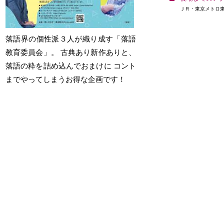
13：00
開場18：00／開演
ＪＲ・東京メトロ
18：30
会
横浜にぎわい座
場
会
なかのZERO 大ホ
場
ール
発売日 : 05月16日(土)
落語界の個性派３人が織り成す「落語
発売日 : 09月12日(土)
三遊亭歌武蔵・柳家喬
教育委員会」。 古典あり新作ありと、
太郎・三遊亭兼好
春風亭一之輔のドッサ
落語の粋を詰め込んでおまけに コント
りまわるぜ2026
日
令和8年08月18日
までやってしまうお得な企画です！
程
(火)
日
令和8年11月19日
程
(木)
開場18：00／開演
18：30
開場18：00／開演
18：30
会
横浜にぎわい座
場
会
浜松市福祉交流セ
場
ンター
発売日 : 05月29日(金)
発売日 : 09月28日(月)
五代目圓楽 一門会
春風亭一之輔のドッサ
日
令和8年08月20日
りまわるぜ2026
程
(木)
FINAL
開場12：30／開演
日
令和8年11月28日
13：00
程
(土)
会
有楽町朝日ホール
開場17：00／開演
場