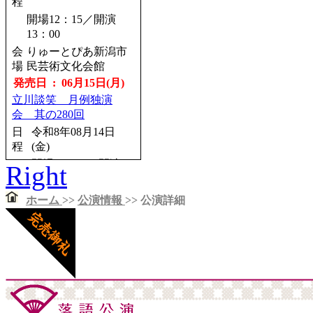
第一回 五圓會
程
日
開場12：15／開演
令和8年12月22日(火)
程
13：00
開場18：00／開演
会
りゅーとぴあ新潟市
18：30
場
民芸術文化会館
会
日本橋劇場（中央区
発売日 : 06月15日(月)
場
立日本橋公会堂）
立川談笑 月例独演
発売日 : 08月26日(水)
会 其の280回
こみち噺 饗宴 四人の
日
令和8年08月14日
シェフ Vol.2
程
(金)
日
令和8年12月09日
開場18：30／開演
Right
程
(水)
19：00
開場18：00／開演
会
深川江戸資料館 小
ホーム
>>
公演情報
>> 公演詳細
18：30
場
劇場
会
なかのZERO 小ホ
発売日 : 05月27日(水)
場
ール
春風亭一之輔のドッサ
発売日 : 08月28日(金)
りまわるぜ2026
柳家三三 独演会
日
令和8年08月16日(日)
程
日
令和8年12月15日
程
(火)
開場12：00／開演